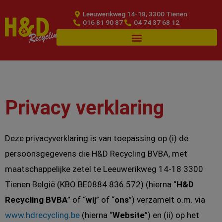
Spring
Leeuwerikweg 14-18, 3300 Tienen
naar
016 81 90 87
04 74 37 68 12
de
inhoud
Privacy verklaring
Deze privacyverklaring is van toepassing op (i) de
persoonsgegevens die H&D Recycling BVBA, met
maatschappelijke zetel te Leeuwerikweg 14-18 3300
Tienen België (KBO BE0884.836.572) (hierna “
H&D
Recycling BVBA
” of “
wij
” of “
ons
”) verzamelt o.m. via
www.hdrecycling.be
(hierna “
Website
”) en (ii) op het