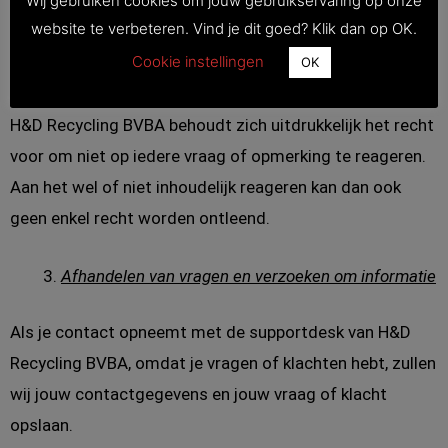
Wij gebruiken cookies om jouw gebruikservaring op onze
volgt hiervoor actief het internet en social media
website te verbeteren. Vind je dit goed? Klik dan op OK.
kanalen, zoals Facebook, Instagram en blogs. H&D
Cookie instellingen
Recycling BVBA volgt discussies op deze kanalen, neemt
OK
er aan deel en beantwoordt individuele, relevante vragen.
H&D Recycling BVBA behoudt zich uitdrukkelijk het recht
voor om niet op iedere vraag of opmerking te reageren.
Aan het wel of niet inhoudelijk reageren kan dan ook
geen enkel recht worden ontleend.
Afhandelen van vragen en verzoeken om informatie
Als je contact opneemt met de supportdesk van H&D
Recycling BVBA, omdat je vragen of klachten hebt, zullen
wij jouw contactgegevens en jouw vraag of klacht
opslaan.