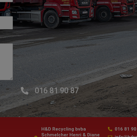
016 81 90 87
H&D Recycling bvba
016 81 90
Schmelcher Henri & Diane
info@hdre