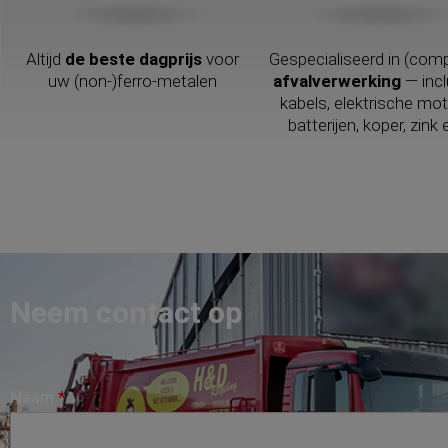
Altijd
de beste dagprijs
voor
Gespecialiseerd in (com
uw (non-)ferro-metalen
afvalverwerking
— incl
kabels, elektrische mot
batterijen, koper, zink 
Neem contact op
Naam
*