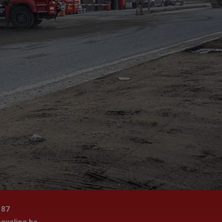
 87
cycling.be