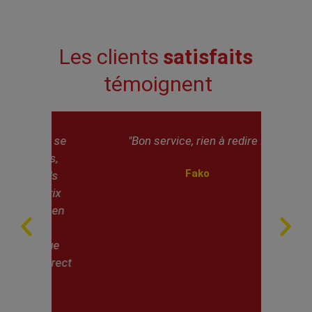
Les clients
satisfaits
témoignent
ent se
"Bon service, rien à redire !"
"
lés,
entre
Fako
rds
ré
 prix
er en
te
rque
correct