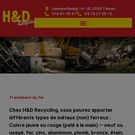
Skip
Leeuwerikweg 14-18, 3300 Tienen
to
016 81 90 87
04 74 37 68 12
content
Traitement du fer
Chez H&D Recycling, vous pouvez apporter
différents types de métaux (non) ferreux :
Cuivre jaune ou rouge (pelé à la main) — neuf ou
usagé, fer, zinc, aluminium, plomb, bronze, étain,